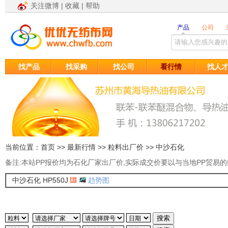
关注微博
|
收藏
|
帮助
找产品
找采购
找公司
看行情
找人
当前位置：
首页
>>
最新行情
>>
粒料出厂价
>>
中沙石化
备注:本站PP报价均为石化厂家出厂价,实际成交价要以与当地PP贸易的
中沙石化 HP550J
趋势图