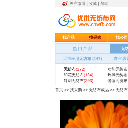
关注微博
|
收藏
|
帮助
找产品
找采购
找公司
热 门 产 品
无纺
工业应用无纺布 (147)
农业\园
无纺布
(272)
功能无纺布
印花无纺布
(154)
热风无纺布
针刺无纺布
(293)
缝编无纺布
首页
>>
找采购
>>
无纺布成品
>>
无纺布