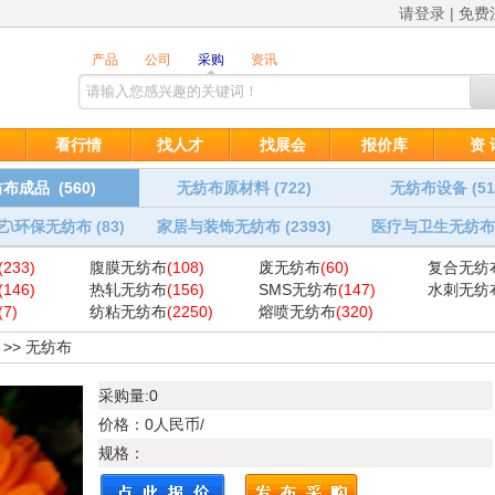
请登录
|
免费
看行情
找人才
找展会
报价库
资 
布成品 (560)
无纺布原材料 (722)
无纺布设备 (51
艺\环保无纺布 (83)
家居与装饰无纺布 (2393)
医疗与卫生无纺布 (
(233)
腹膜无纺布
(108)
废无纺布
(60)
复合无纺
(146)
热轧无纺布
(156)
SMS无纺布
(147)
水刺无纺
(7)
纺粘无纺布
(2250)
熔喷无纺布
(320)
>>
无纺布
采购量:0
价格：0人民币/
规格：