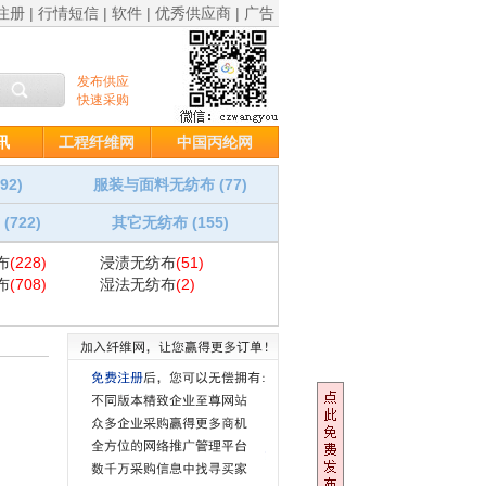
注册
|
行情短信
|
软件
|
优秀供应商
|
广告
讯
工程纤维网
中国丙纶网
92)
服装与面料无纺布 (77)
722)
其它无纺布 (155)
布
(228)
浸渍无纺布
(51)
布
(708)
湿法无纺布
(2)