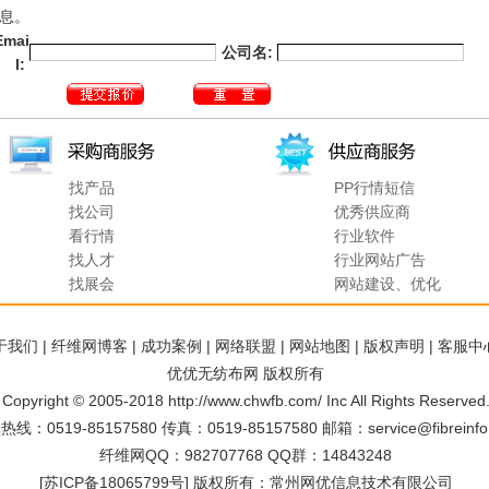
息。
Emai
公司名:
l:
找产品
PP行情短信
找公司
优秀供应商
看行情
行业软件
找人才
行业网站广告
找展会
网站建设、优化
于我们
|
纤维网博客
|
成功案例
|
网络联盟
|
网站地图
|
版权声明
|
客服中
优优无纺布网
版权所有
Copyright © 2005-2018 http://www.chwfb.com/ Inc All Rights Reserved
热线：0519-85157580 传真：0519-85157580 邮箱：
service@fibreinf
纤维网QQ：982707768 QQ群：14843248
[
苏ICP备18065799号
] 版权所有：常州网优信息技术有限公司