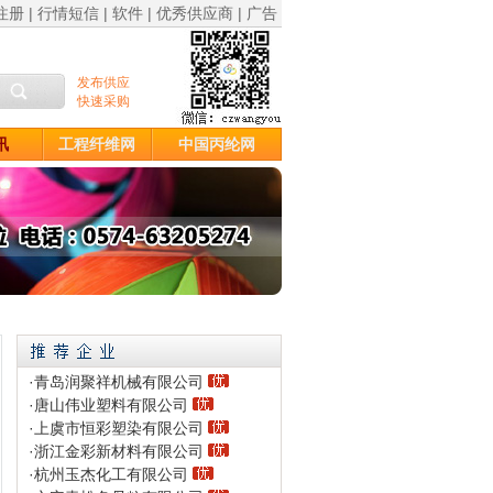
注册
|
行情短信
|
软件
|
优秀供应商
|
广告
讯
工程纤维网
中国丙纶网
·
青岛润聚祥机械有限公司
·
唐山伟业塑料有限公司
·
上虞市恒彩塑染有限公司
·
浙江金彩新材料有限公司
·
杭州玉杰化工有限公司