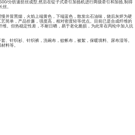
-1600/分纺速纺丝成型,然后在锭子式牵引加捻机进行两级牵引和加捻,制得
烯长丝。
缓慢并冒黑烟，火焰上端黄色，下端蓝色，散发出石油味，烧后灰烬为硬
工艺简单，产品价廉，强度高，相对密度轻等优点。目前已是合成纤维的
的纤维。但热稳定性差，不耐日晒，易于老化脆损，为此常在丙纶中加入抗
手套、针织衫、针织裤，洗碗布，蚊帐布，被絮，保暖填料、尿布湿等。
强材料等。