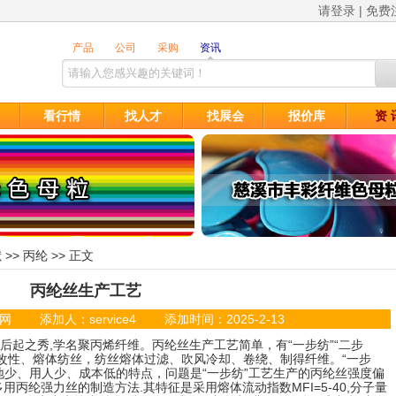
请登录
|
免费
看行情
找人才
找展会
报价库
资 
献
>>
丙纶
>> 正文
丙纶丝生产工艺
 添加人：service4 添加时间：2025-2-13
成纤维中的后起之秀,学名聚丙烯纤维。丙纶丝生产工艺简单，有“一步纺”“二步
改性、熔体纺丝，纺丝熔体过滤、吹风冷却、卷绕、制得纤维。“一步
占地少、用人少、成本低的特点，问题是“一步纺”工艺生产的丙纶丝强度偏
丙纶强力丝的制造方法.其特征是采用熔体流动指数MFI=5-40,分子量