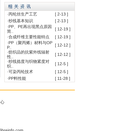
·
丙纶丝生产工艺
[ 2-13 ]
·
纱线基本知识
[ 2-13 ]
·
PP、PE再出现黑点原因
[ 12-19 ]
简..
·
合成纤维主要性能特点
[ 12-19 ]
·
PP（聚丙烯）材料与OP
[ 12-12 ]
P..
·
纺织品的抗紫外线辐射
[ 12-12 ]
性..
·
纱线捻度与织物紧度对
[ 12-5 ]
织..
·
可染丙纶技术
[ 12-5 ]
·
PP料性能
[ 11-28 ]
中心
ibreinfo.com