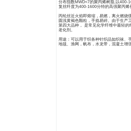
分布指数MWD<7的聚丙烯树脂,以400
复丝纤度为400-1600分特的高强聚丙
丙纶丝近火焰即熔缩，易燃，离火燃烧
圆浅黄褐色颗粒，手捻易碎。由于生产
第四大品种， 是常见化学纤维中最轻
老化剂。
用途：可以用于织各种针织品如织袜、
地毯、渔网，帆布，水龙带，混凝土增