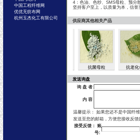
4：色油、色纱、SMS母粒、预分
坚持客户至上，以质量为本，信誉
供应商其他相关产品
水母粒
抗静电母粒，...
抗菌母粒
抗老化母粒
发送询盘
询 盘 者
内 容
温馨提示： 如果您还不是中国纤
发送至您的邮箱，方便您接收反馈
接受反馈： 账
号: