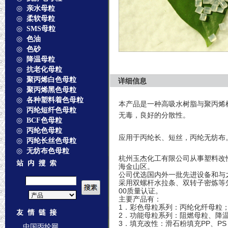
详细信息
本产品是一种高吸水树脂与聚丙烯
无毒，良好的分散性。
应用于丙纶长、短丝，丙纶无纺布
杭州玉杰化工有限公司从事塑料改
海金山区。
公司优选国内外一批先进设备和与
采用双螺杆水拉条、双转子密炼等先
00质量认证。
主要产品有：
1．彩色母粒系列：丙纶化纤母粒
2．功能母粒系列：阻燃母粒、
3．填充改性：滑石粉填充PP、PS；