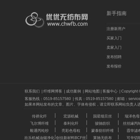
新手指南
注册新用户
买家入门
卖家入门
发布招聘
发布报价
联系我们
|
纤维网博客
|
成功案例
|
网站地图
|
客服中心
|
Copyright 
客服热线：0519-85157580
|
传真：0519-85157580
|
邮箱：service
如果本网站发布的文章、图片、字体有侵权，请立即联系网站负责人进行删除，联系
传祺化纤
宏源机械
国星细旦丝
瑞泽色母
飞尔博纤维
泰利化纤
骏驰纺织
丝丝緣丙
毅通丙纶纱
亮彩色母粒
蒙泰纺织纤维
霞华滤
欣乐机械油烟净化
创佳新材料BCF丝
莱驰无纺布
可华切