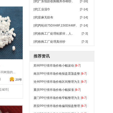
[求]广东现款收购颗库存棉纱..
[7-16]
[求]工业湿巾
[7-14]
[求]亚麻无纺布
[7-14]
[求]丙纶丝75DX48F,150DX48F..
[7-14]
[求]收购工厂处理粘胶丝，人..
[7-3]
[求]收购工厂处理真丝纱
[7-3]
推荐资讯
粒
郑州PP行情市场价格小幅波动
[
8-7
]
树脂的...
南京PP行情市场价格报盘震荡盘整
[
8-7
]
司
20年
沧州PP行情市场价格区间整理为主
[
8-7
]
盐城市]
重庆PP行情市场价格小幅探涨
[
8-7
]
厦门PP行情市场价格窄幅整理为主
[
8-7
]
西安PP行情市场价格偏弱报盘整理
[
8-7
]