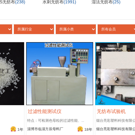
MS无纺布
(238)
水刺无纺布
(1991)
湿法无纺布
(25)
过滤性能测试仪
无纺布试验机
特点：可检测色母粒的过滤性能、...
烟台亮彩塑料科技有限公司
淄博市临淄方辰母料厂
烟台亮彩塑料科技有限
1年
18年