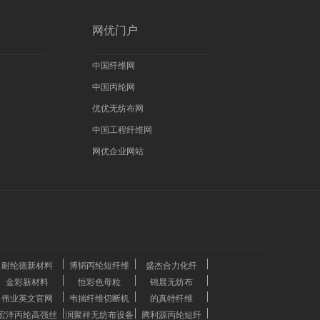
网优门户
中国纤维网
中国丙纶网
优优无纺布网
中国工程纤维网
网优企业网站
耐纶德新材料
博韬丙纶短纤维
盛杰合力化纤
金彩新材料
恒彩色母粒
锦晨无纺布
伟业英文官网
韦揣纤维切断机
的真特纤维
宏洋丙纶高强丝
润聚祥无纺布设备
腾利源丙纶短纤