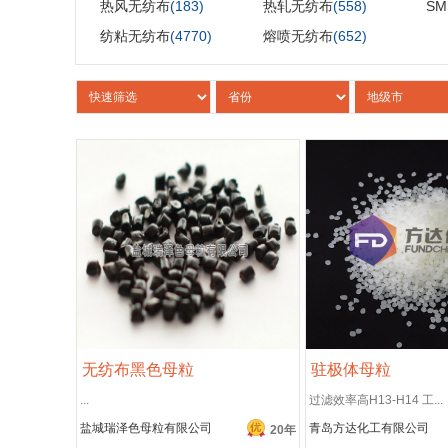
热风无纺布
(183)
热轧无纺布
(558)
S
纺粘无纺布
(4770)
熔喷无纺布
(652)
无纺布黑色母粒
驻极体母粒
...
过滤效率高H13-H14 工...
盐城瑞泽色母粒有限公司
青岛方达化工有限公司
20年