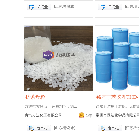
[江苏/盐城市]
[山东/青
抗紫母粒
羧基丁苯胶乳THD-
方达抗紫特点： 造粒均匀，透...
该胶乳适用于纺织、无纺织品
青岛方达化工有限公司
常州市灵达化学品有限公
1年
[山东/青岛市]
[江苏/常