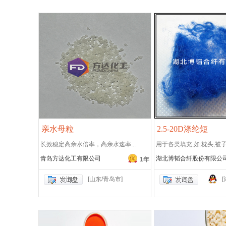
亲水母粒
2.5-20D涤纶短
长效稳定高亲水倍率，高亲水速率...
用于各类填充,如:枕头,被子,.
青岛方达化工有限公司
湖北博韬合纤股份有限公
1年
[山东/青岛市]