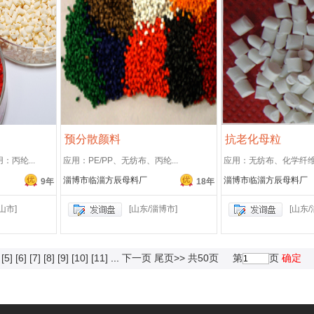
预分散颜料
抗老化母粒
丙纶...
应用：PE/PP、无纺布、丙纶...
应用：无纺布、化学纤维、
淄博市临淄方辰母料厂
淄博市临淄方辰母料厂
9年
18年
山市]
[山东/淄博市]
[山东/
[5]
[6]
[7]
[8]
[9]
[10]
[11]
...
下一页
尾页>>
共50页
第
页
确定