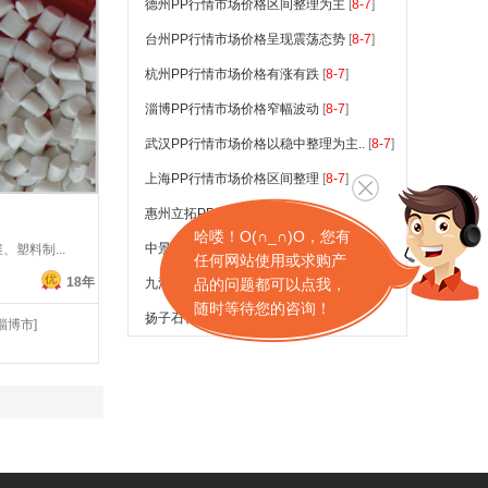
德州PP行情市场价格区间整理为主
[
8-7
]
台州PP行情市场价格呈现震荡态势
[
8-7
]
杭州PP行情市场价格有涨有跌
[
8-7
]
淄博PP行情市场价格窄幅波动
[
8-7
]
武汉PP行情市场价格以稳中整理为主..
[
8-7
]
上海PP行情市场价格区间整理
[
8-7
]
惠州立拓PP装置报道
[
8-7
]
哈喽！O(∩_∩)O，您有
中景石化PP装置报道
[
8-7
]
塑料制...
任何网站使用或求购产
18年
九江石化PP装置报道
品的问题都可以点我，
[
8-7
]
随时等待您的咨询！
扬子石化PP装置报道
[
8-7
]
淄博市]