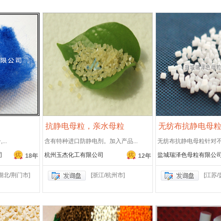
抗静电母粒，亲水母粒
无纺布抗静电母
..
含有特种进口防静电剂。加入产品...
无纺布抗静电母粒针对不同
司
杭州玉杰化工有限公司
盐城瑞泽色母粒有限公
18年
12年
[湖北/荆门市]
[浙江/杭州市]
[江苏/