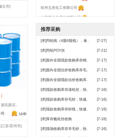
杭州玉杰化工有限公司
烟台市]
六安青松色母粒有限公司
苏州市黄海导热油有限公司
推荐采购
常州运成化纤材料有限公司
[求]丙纶线（4股6股线），食..
[7-27]
湖北博韬合纤股份有限公司
[求]丙纶POY丝
[7-21]
淄博市临淄方辰母料厂
[求]面向全国现款收购库存棉..
[7-17]
江苏普莱克红梅色母料有限公司
[求]面向全国估价收购库存毛..
[7-17]
烟台亮彩塑料科技有限公司
[求]面向全国现款估价收购库..
[7-17]
上海宝明化纤原料有限公司
[求]现款收购库存涤纶丝，快..
[7-16]
盐城瑞泽色母粒有限公司
生）
[求]现款收购库存毛纱，快速..
[7-16]
常州市灵达化学品有限公司
实践证...
[求]现款收购库存纱线，快速..
[7-16]
公司
16年
[求]库存氨纶丝收购
[7-16]
[江苏/苏州市]
[求]现场收购库存羊毛纱，快..
[7-16]