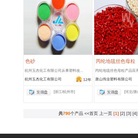
色砂
丙纶地毯丝色母粒
杭州玉杰化工有限公司从事塑料改...
丙纶地毯丝色母粒产品应用：
杭州玉杰化工有限公司
唐山伟业塑料有限公司
12年
[浙江/杭州市]
[河北/唐
共
790
个产品
<<首页
上一页
[1]
[2]
[3]
[4]