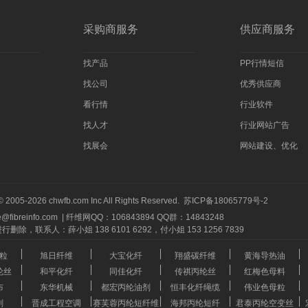
采购商服务
供应商服务
找产品
PP行情短信
找公司
优秀供应商
看行情
行业软件
找人才
行业网站广告
找展会
网站建设、优化
© 2005-2026 chwfb.com Inc All Rights Reserved.
苏ICP备18065779号-2
@fibreinfo.com
|
纤维网QQ：106843894 QQ群：14843248
人：薛小姐 138 6101 6292，付小姐 153 1256 7839
粒
旭日纤维
大宝化纤
翔盛碳纤维
黄海导热油
纶丝
和平化纤
同佳化纤
传祺丙纶丝
红梅色母料
布
东华机械
都宏丙纶油剂
恒丰化纤绳缆
伟业色母粒
削
晋成工程空调
赛芙蓉丙纶短纤维
海邦丙纶短纤
君泰丙纶空变丝