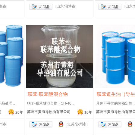
岛市]
[山东/淄博市]
[山东/
联苯-联苯醚混合物
联苯道生油（导
处理...
联苯-联苯醚混合物（SH-40...
具体不寻常的热稳定性：据
司
苏州市黄海导热油有限公司
苏州市黄海导热油有限
20年
16年
州市]
[江苏/苏州市]