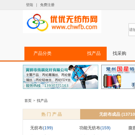
登陆
|
免费注册
产品分类
找产品
找采购
首页
>
找产品
热 门 产 品
无纺布成品 (13710
无纺布
(199)
功能无纺布
(159)
腹