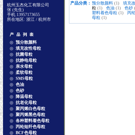
产品分类：
预分散颜料
(1)
填充
杭州玉杰化工有限公司
粒
(1)
色油
(1)
色砂
张 (先生)
塑料着色母粒
(1)
丙
手机:13957173655
母粒
(1)
所在地区: 浙江 / 杭州市
◎
预分散颜料
◎
填充改性母粒
◎
抗菌母粒
◎
抗静电母粒
◎
亲水母粒
◎
柔软母粒
◎
SMS母粒
◎
色油
◎
色砂
◎
降温母粒
◎
抗老化母粒
◎
聚丙烯白色母粒
◎
聚丙烯黑色母粒
◎
各种塑料着色母粒
◎
丙纶短纤色母粒
◎
BCF色母粒