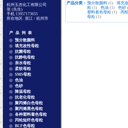
产品分类：
预分散颜料
(1)
填充
杭州玉杰化工有限公司
粒
(1)
色油
(1)
色砂
张 (先生)
塑料着色母粒
(1)
丙
手机:13957173655
母粒
(1)
所在地区: 浙江 / 杭州市
◎
预分散颜料
◎
填充改性母粒
◎
抗菌母粒
◎
抗静电母粒
◎
亲水母粒
◎
柔软母粒
◎
SMS母粒
◎
色油
◎
色砂
◎
降温母粒
◎
抗老化母粒
◎
聚丙烯白色母粒
◎
聚丙烯黑色母粒
◎
各种塑料着色母粒
◎
丙纶短纤色母粒
◎
BCF色母粒