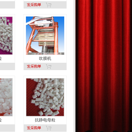
粒
吹膜机
粒
抗静电母粒