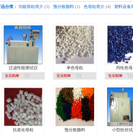
产品分类：
功能母粒简介
(5)
预分散颜料
(1)
色母粒简介
(4)
塑料设备
过滤性能测试仪
单色母粒
丙纶色母
抗老化母粒
预分散颜料
小型纺丝试