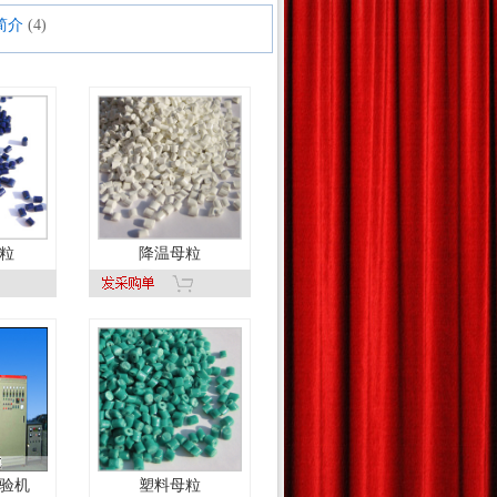
简介
(4)
粒
降温母粒
验机
塑料母粒