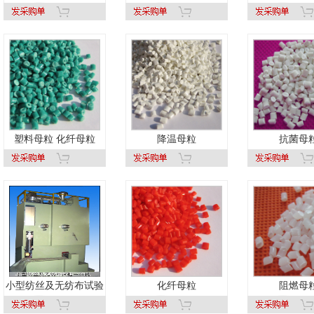
塑料母粒 化纤母粒
降温母粒
抗菌母
小型纺丝及无纺布试验
化纤母粒
阻燃母