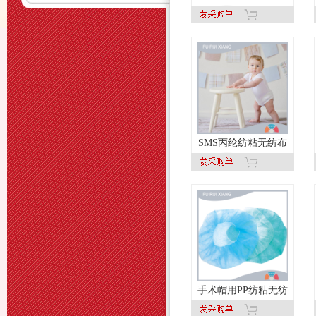
SMS丙纶纺粘无纺布
手术帽用PP纺粘无纺