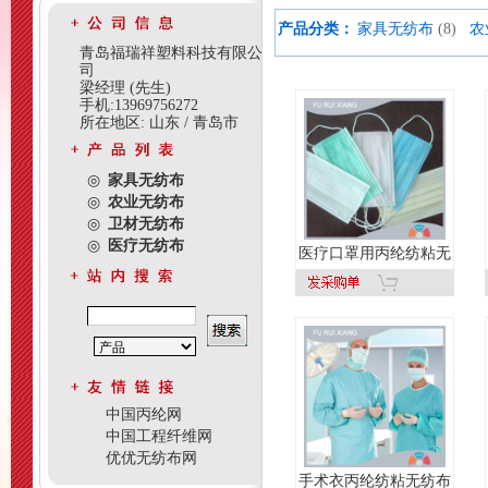
产品分类：
家具无纺布
(8)
农
青岛福瑞祥塑料科技有限公
司
梁经理 (先生)
手机:13969756272
所在地区: 山东 / 青岛市
◎
家具无纺布
◎
农业无纺布
◎
卫材无纺布
◎
医疗无纺布
医疗口罩用丙纶纺粘无
中国丙纶网
中国工程纤维网
优优无纺布网
手术衣丙纶纺粘无纺布